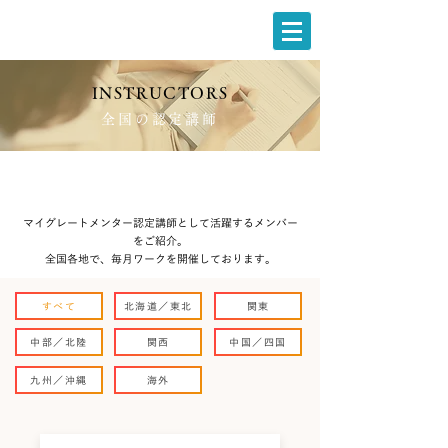
INSTRUCTORS
全国の認定講師
マイグレートメンター認定講師として活躍するメンバー
をご紹介。
全国各地で、毎月ワークを開催しております。
すべて
北海道／東北
関東
中部／北陸
関西
中国／四国
九州／沖縄
海外