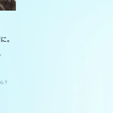
緒に。
？
ら？
。