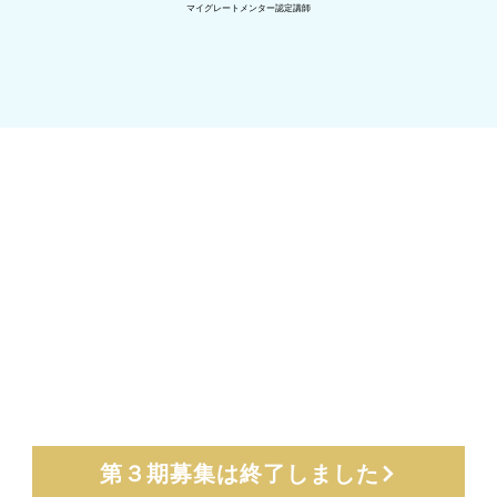
マイグレートメンター認定講師
グレートメンター 認定講師 養成講座の
後には、本田晃一認定のマイグレートメンター認定講師として
セッション・ワークショップを開講することができます！
第３期募集は終了しました