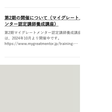
となっておりますが、決まり次第本田晃一公式
メルマガでご案内します。
https://www.mygreatmentor.jp/training-
第2期の開催について（マイグレートメ
course こちらからメルマガにご登録いただき
ンター認定講師養成講座）
ますと、「ねぎらいセミナー」が無料で受講い
ただけます！
第2期マイグレートメンター認定講師養成講座
https://mailchi.mp/hondakochan/special-
は、2024年10月より開催中です。
seminar-present
https://www.mygreatmentor.jp/training-
course 申し込みは締め切っております。多数
のご応募ありがとうございました。...