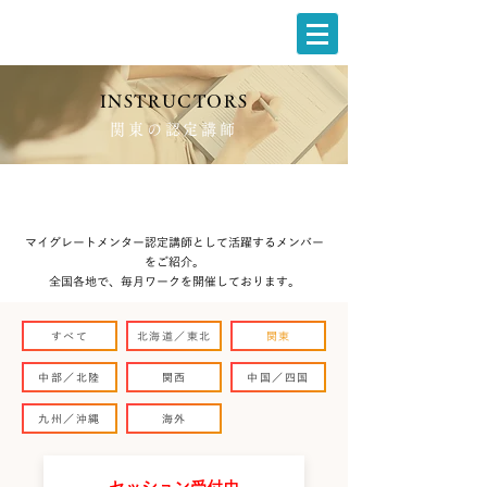
INSTRUCTORS
関東の認定講師
マイグレートメンター認定講師として活躍するメンバー
をご紹介。
全国各地で、毎月ワークを開催しております。
すべて
北海道／東北
関東
中部／北陸
関西
中国／四国
九州／沖縄
海外