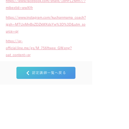
https://www.facebook.com/share/18HFL2Mfn7/?
mibextid=wwXIfr
https://www.instagram.com/kuchanmama_coach?
igsh=MTUxMnBxZDZkMXdsYw%3D%3D&utm_so
urce=qr
https://qr-
official.line.me/gs/M_756ftwee_GW.png?
oat_content=qr
認定講師一覧へ戻る