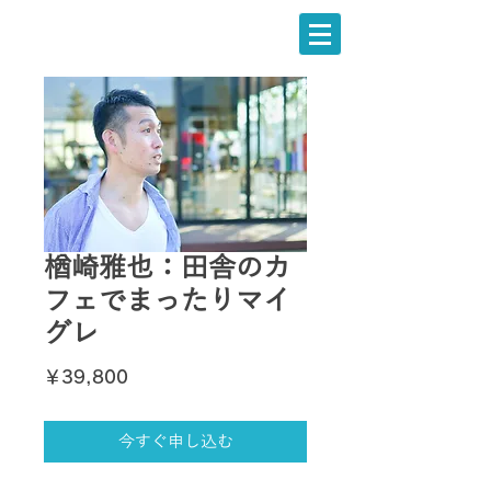
楢崎雅也：田舎のカ
フェでまったりマイ
グレ
価
￥39,800
格
今すぐ申し込む