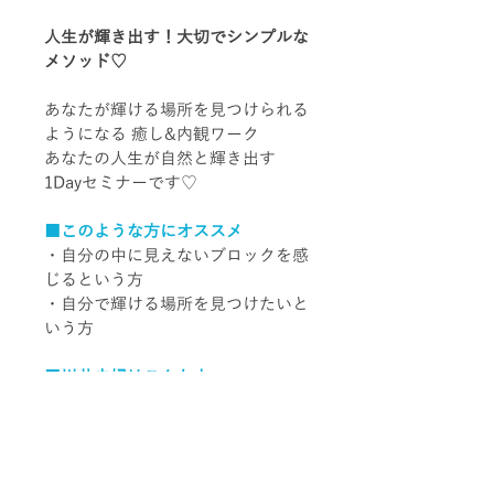
人生が輝き出す！大切でシンプルな
メソッド♡
あなたが輝ける場所を見つけられる
ようになる 癒し&内観ワーク
あなたの人生が自然と輝き出す
1Dayセミナーです♡
■このような方にオススメ
・自分の中に見えないブロックを感
じるという方
・自分で輝ける場所を見つけたいと
いう方
■川井夫婦はこんな人
https://www.mygreatmentor.jp/in
structor/moiaimer