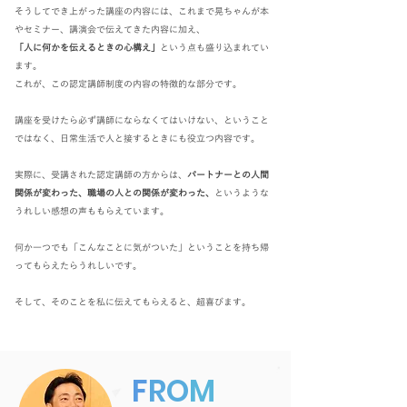
そうしてでき上がった講座の内容には、これまで晃ちゃんが本
やセミナー、講演会で伝えてきた内容に加え、
「人に何かを伝えるときの心構え」
という点も盛り込まれてい
ます。
これが、この認定講師制度の内容の特徴的な部分です。
講座を受けたら必ず講師にならなくてはいけない、ということ
ではなく、日常生活で人と接するときにも役立つ内容です。
実際に、受講された認定講師の方からは、
パートナーとの人間
関係が変わった、職場の人との関係が変わった、
というような
うれしい感想の声ももらえています。
何か一つでも「こんなことに気がついた」ということを持ち帰
ってもらえたらうれしいです。
そして、そのことを私に伝えてもらえると、超喜びます。
F
R
O
M