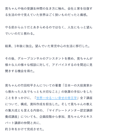
晃ちゃんや他の受講生仲間の生き方に触れ、会社と家を往復す
る生活の中で見えていた世界はごく狭いものだったと痛感。
やる前からムリだとあきらめるのではなく、人生にもっと望ん
でいいのだと教わる。
結果、1年後に独立。望んでいた育児中心の生活に移行した。
その後、グループコンサルのアシスタントを務め、晃ちゃんが
様々な人の様々な相談に対して、アドバイスするのを間近に見
聞きする機会を得た。
晃ちゃんの竹田和平さんについての著書「日本一の大投資家か
ら教わった人生でもっとも大切なこと」の執筆の手伝いをした
ことをきっかけに、「
世界一ゆる〜い幸せの帝王学
」全７講座
について、構成、資料作成を担当した。そして晃ちゃんの教え
の集大成とも言える内容の、「マイグレートメンター認定講師
養成講座」についても、企画段階から参加、晃ちゃんやエキス
パート講師の仲間と共に、
約３年をかけて完成させた。