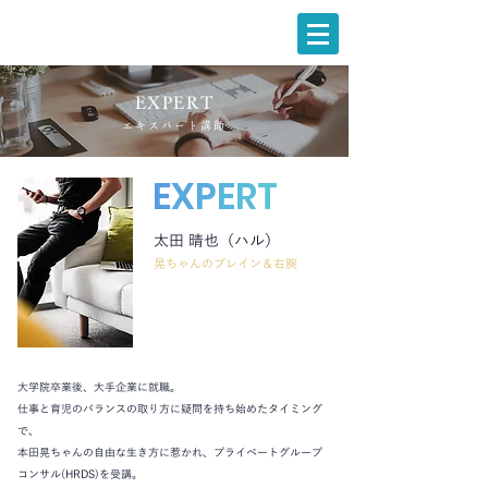
EXPERT
エキスパート講師
E
X
P
E
R
T
太田 晴也（ハル）
晃ちゃんのブレイン＆右腕
大学院卒業後、大手企業に就職。
仕事と育児のバランスの取り方に疑問を持ち始めたタイミング
で、
本田晃ちゃんの自由な生き方に惹かれ、プライベートグループ
コンサル(HRDS)を受講。