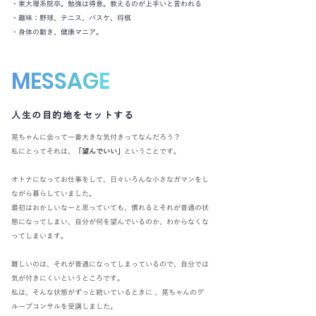
・東大理系院卒。勉強は得意。教えるのが上手いと言われる
・趣味：野球、テニス、バスケ、将棋
・身体の動き、健康マニア。
M
E
S
S
A
G
E
人生の目的地をセットする
晃ちゃんに会って一番大きな気付きってなんだろう？
私にとってそれは、
「望んでいい」
ということです。
オトナになってお仕事をして、日々いろんな小さなガマンをし
ながら暮らしていました。
最初はおかしいなーと思っていても、慣れるとそれが普通の状
態になってしまい、自分が何を望んでいるのか、わからなくな
ってしまいます。
難しいのは、それが普通になってしまっているので、自分では
気が付きにくいというところです。
私は、そんな状態がずっと続いているときに 、晃ちゃんのグ
ループコンサルを受講しました。