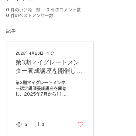
0
件のいいね！数
0
件のコメント数
0
件のベストアンサー数
記事
2026年4月23日
∙
1
分
第3期マイグレートメン
ター養成講座を開催しま
した
第3期マイグレートメンタ
ー認定講師養成講座を開始
し、2025年7月から11月
に開催、無事修了しまし
た。 新たに認定講師とな
られた皆さま、おめでとう
ございます！ 次回の開催
は未定となっております
5
0
が、決まり次第本田晃一公
式メルマガでご案内しま